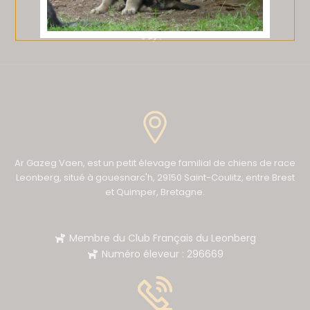
Ar Gazeg Vaen, est un petit élevage familial de chiens de race
Leonberg, situé à gouesnarc'h, 29150 Saint-Coulitz, entre Brest
et Quimper, Bretagne.
Membre du Club Français du Leonberg
Numéro éleveur : 296669