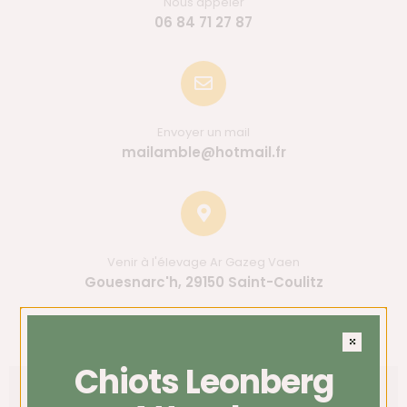
Nous appeler
06 84 71 27 87
Envoyer un mail
mailamble@hotmail.fr
Venir à l'élevage Ar Gazeg Vaen
Gouesnarc'h, 29150 Saint-Coulitz
Chiots Leonberg